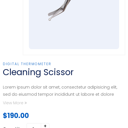
DIGITAL THERMOMETER
Cleaning Scissor
Lorem ipsum dolor sit amet, consectetur adipisicing elit,
sed do eiusmod tempor incididunt ut labore et dolore
magna aliqua.
View More
Ut enim ad minim veniam, quis nostrud exercitation
$
190.00
ullamco laboris nisi ut aliquip ex ea commodo consequat.
Excepteur sint occaecat cupidatat non proident, sunt in